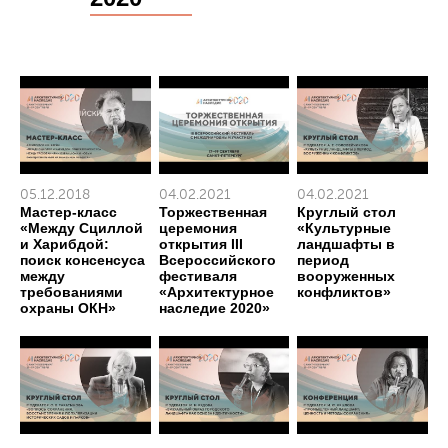
05.12.2018
04.02.2021
04.02.2021
Мастер-класс
Торжественная
Круглый стол
«Между Сциллой
церемония
«Культурные
и Харибдой:
открытия III
ландшафты в
поиск консенсуса
Всероссийского
период
между
фестиваля
вооруженных
требованиями
«Архитектурное
конфликтов»
охраны ОКН»
наследие 2020»