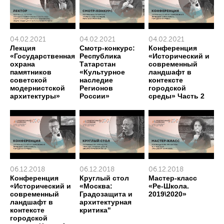
04.02.2021
04.02.2021
04.02.2021
Лекция
Смотр-конкурс:
Конференция
«Государственная
Республика
«Исторический и
охрана
Татарстан
современный
памятников
«Культурное
ландшафт в
советской
наследие
контексте
модернистской
Регионов
городской
архитектуры»
России»
среды» Часть 2
06.12.2018
06.12.2018
06.12.2018
Конференция
Круглый стол
Мастер-класс
«Исторический и
«Москва:
«Ре-Школа.
современный
Градозащита и
2019\2020»
ландшафт в
архитектурная
контексте
критика"
городской