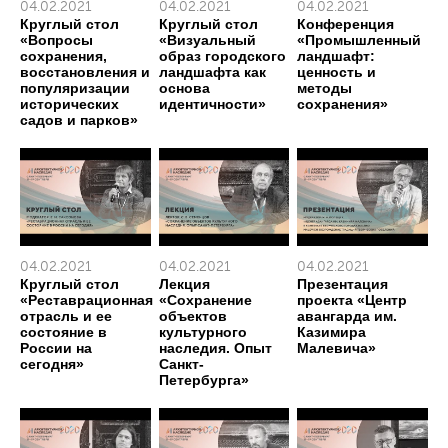
04.02.2021
04.02.2021
04.02.2021
Круглый стол
Круглый стол
Конференция
«Вопросы
«Визуальный
«Промышленный
сохранения,
образ городского
ландшафт:
восстановления и
ландшафта как
ценность и
популяризации
основа
методы
исторических
идентичности»
сохранения»
садов и парков»
04.02.2021
04.02.2021
04.02.2021
Круглый стол
Лекция
Презентация
«Реставрационная
«Сохранение
проекта «Центр
отрасль и ее
объектов
авангарда им.
состояние в
культурного
Казимира
России на
наследия. Опыт
Малевича»
сегодня»
Санкт-
Петербурга»