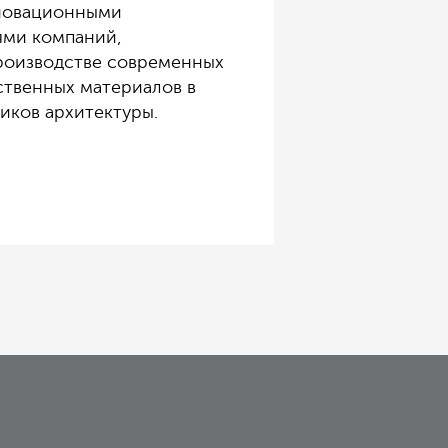
нновационными
ями компаний,
роизводстве современных
ственных материалов в
иков архитектуры.