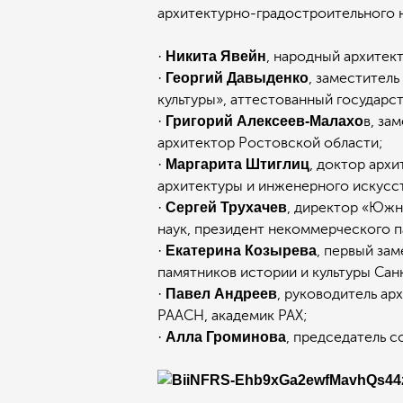
архитектурно-градостроительного н
·
Никита Явейн
, народный архитек
·
Георгий Давыденко
, заместител
культуры», аттестованный государс
·
Григорий Алексеев-Малахо
в, за
архитектор Ростовской области;
·
Маргарита Штиглиц
, доктор арх
архитектуры и инженерного искусст
·
Сергей Трухачев
, директор «Южн
наук, президент некоммерческого п
·
Екатерина Козырева
, первый за
памятников истории и культуры Сан
·
Павел Андреев
, руководитель а
РААСН, академик РАХ;
·
Алла Громинова
, председатель 