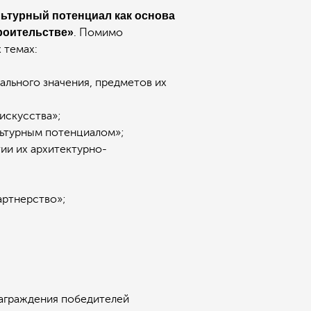
ьтурный потенциал как основа
роительстве»
. Помимо
 темах:
льного значения, предметов их
искусства»;
ьтурным потенциалом»;
ии их архитектурно-
артнерство»;
награждения победителей