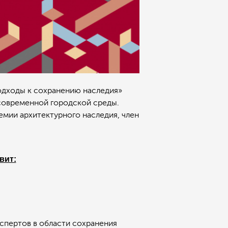
одходы к сохранению наследия»
 современной городской среды.
емии архитектурного наследия, член
вит:
спертов в области сохранения