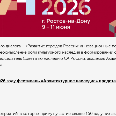
го диалога – «Развитие городов России: инновационные п
ереосмысление роли культурного наследия в формировании
редседатель Совета по наследию СА России, академик Акад
а.
026 году ф
естиваль «Архитектурное наследие» предста
приятий, в которых примут участие свыше 150 ведущих эк