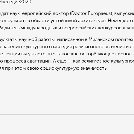
Наследие2020.
дидат наук, европейский доктор (Doctor Europaeus), выпус
консультант в области устойчивой архитектуры Немецкого
обедитель международных и всероссийских конкурсов для 
зультаты научной работы, написанной в Миланском полите
спасению культурного наследия религиозного значения и ег
 лекции вы узнаете, что такое «не оскорбляющее» исполь
 процесса адаптации. А еще — как религиозное культурно
яя при этом свою социокультурную значимость.