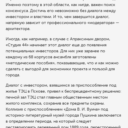
Именно поэтому в этой области, как нигде, важен поиск
консенсуса. Достичь его невозможно без диалога между
инвестором и властями. И то, чем завершится диалог,
напрямую зависит от профессионального «модератора» —
архитектора.
Иногда, как например, в случае с Апраксиным двором,
«Студия 44» начинает этот диалог еще до появления
потенциальных инвесторов. Для них уже заранее по
каждому из 68 корпусов ансамбля заготовлены
«методические пособия», показывающие, что и как можно
сделать с выгодой для экономики проекта и пользой для
города.
Диалог с инвестором, взявшимся за приспособление под
жилье ТЭЦ в Пскове, привел к беспрецедентному решению:
печной зал ТЭЦ стал главным общественным местом
жилого комплекса, сохранив все предметы охраны.
Коллизия с приспособлением «Дома В. И. Вуича» под
историко-литературный музей города Пушкина заключается
в определении периода, на который следует
реставрировать деревянный дом 1889 года, перестроенный