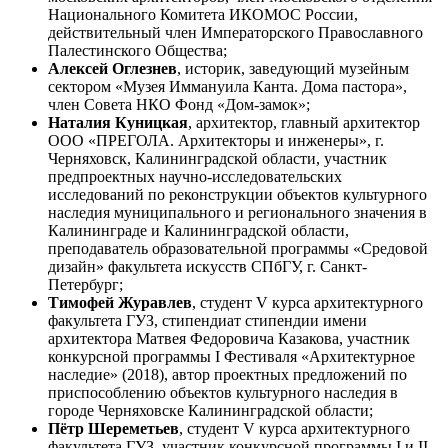
Национального Комитета ИКОМОС России,
действительный член Императорского Православного
Палестинского Общества;
Алексей Оглезнев
, историк, заведующий музейным
сектором «Музея Иммануила Канта. Дома пастора»,
член Совета НКО Фонд «Дом-замок»;
Наталия Куницкая
, архитектор, главный архитектор
ООО «ПРЕГОЛА. Архитекторы и инженеры», г.
Черняховск, Калининградской области, участник
предпроектных научно-исследовательских
исследований по реконструкции объектов культурного
наследия муниципального и регионального значения в
Калининграде и Калининградской области,
преподаватель образовательной программы «Средовой
дизайн» факультета искусств СПбГУ, г. Санкт-
Петербург;
Тимофей Журавлев
, студент V курса архитектурного
факультета ГУЗ, стипендиат стипендии имени
архитектора Матвея Федоровича Казакова, участник
конкурсной программы I Фестиваля «Архитектурное
наследие» (2018), автор проектных предложений по
приспособлению объектов культурного наследия в
городе Черняховске Калининградской области;
Пётр Шереметьев
, студент V курса архитектурного
факультета ГУЗ, участник конкурсной программы I и II