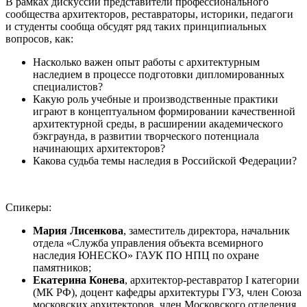
В рамках дискуссии представители профессионального
сообщества архитекторов, реставраторы, историки, педагоги
и студенты сообща обсудят ряд таких принципиальных
вопросов, как:
Насколько важен опыт работы с архитектурным
наследием в процессе подготовки дипломированных
специалистов?
Какую роль учебные и производственные практики
играют в концептуальном формировании качественной
архитектурной среды, в расширении академического
бэкграунда, в развитии творческого потенциала
начинающих архитекторов?
Какова судьба темы наследия в Российской Федерации?
Спикеры:
Мария Лисенкова
, заместитель директора, начальник
отдела «Служба управления объекта всемирного
наследия ЮНЕСКО» ГАУК ПО НПЦ по охране
памятников;
Екатерина Конева
, архитектор-реставратор I категории
(МК РФ), доцент кафедры архитектуры ГУЗ, член Союза
московских архитекторов, член Московского отделения