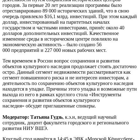
городов. За первые 20 лет реализации программы было
отреставрировано 89 000 исторических зданий, что в свою
очередь привлекло $16,1 млрд. инвестиций. При этом каждый
доллар, инвестированный на паритетных началах
государством и частными инвесторами, принёс около 40
долларов дополнительных инвестиций. Качественное
изменение среды в историческом центре повлияло на
экономическую активность – было создано 56
000 предприятий и 227 000 новых рабочих мест.
Тем временем в России вопрос сохранения и развития
объектов культурного наследия продолжает стоять достаточно
остро. Данный сегмент недвижимости рассматривается как
сегмент повышенного риска и не интересен инвесторам, а
деятельность по сохранению объектов культурного наследия
находится в упадке. Причины этого упадка и возможные пути
выхода из него в рамках круглого стола «Инструменты
сохранения и развития объектов культурного
наследия» обсудят приглашенные спикеры.
Модератор: Татьяна Гудзь
, к.э.н, ведущий научный
сотрудник, доцент факультета городского и регионального
развития НИУ ВШЭ.
Круглый стол начнётся в 14:45 в ЭВК «Морской Кёнигсберг-