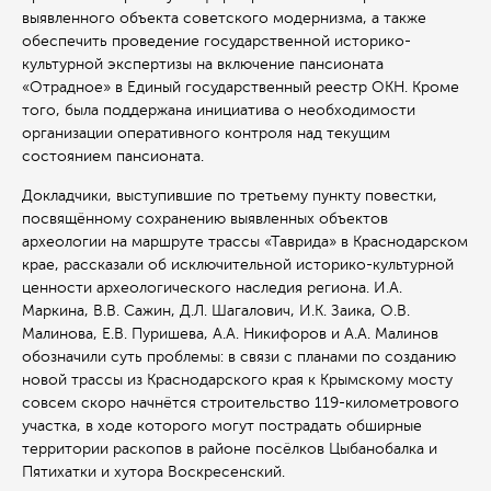
выявленного объекта советского модернизма, а также
обеспечить проведение государственной историко-
культурной экспертизы на включение пансионата
«Отрадное» в Единый государственный реестр ОКН. Кроме
того, была поддержана инициатива о необходимости
организации оперативного контроля над текущим
состоянием пансионата.
Докладчики, выступившие по третьему пункту повестки,
посвящённому сохранению выявленных объектов
археологии на маршруте трассы «Таврида» в Краснодарском
крае, рассказали об исключительной историко-культурной
ценности археологического наследия региона. И.А.
Маркина, В.В. Сажин, Д.Л. Шагалович, И.К. Заика, О.В.
Малинова, Е.В. Пуришева, А.А. Никифоров и А.А. Малинов
обозначили суть проблемы: в связи с планами по созданию
новой трассы из Краснодарского края к Крымскому мосту
совсем скоро начнётся строительство 119-километрового
участка, в ходе которого могут пострадать обширные
территории раскопов в районе посёлков Цыбанобалка и
Пятихатки и хутора Воскресенский.