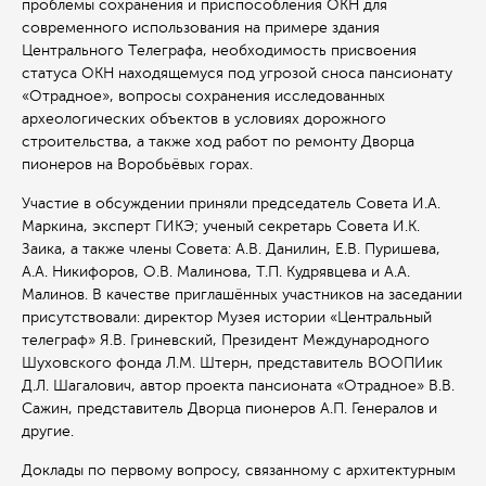
проблемы сохранения и приспособления ОКН для
современного использования на примере здания
Центрального Телеграфа, необходимость присвоения
статуса ОКН находящемуся под угрозой сноса пансионату
«Отрадное», вопросы сохранения исследованных
археологических объектов в условиях дорожного
строительства, а также ход работ по ремонту Дворца
пионеров на Воробьёвых горах.
Участие в обсуждении приняли председатель Совета И.А.
Маркина, эксперт ГИКЭ; ученый секретарь Совета И.К.
Заика, а также члены Совета: А.В. Данилин, Е.В. Пуришева,
А.А. Никифоров, О.В. Малинова, Т.П. Кудрявцева и А.А.
Малинов. В качестве приглашённых участников на заседании
присутствовали: директор Музея истории «Центральный
телеграф» Я.В. Гриневский, Президент Международного
Шуховского фонда Л.М. Штерн, представитель ВООПИик
Д.Л. Шагалович, автор проекта пансионата «Отрадное» В.В.
Сажин, представитель Дворца пионеров А.П. Генералов и
другие.
Доклады по первому вопросу, связанному с архитектурным