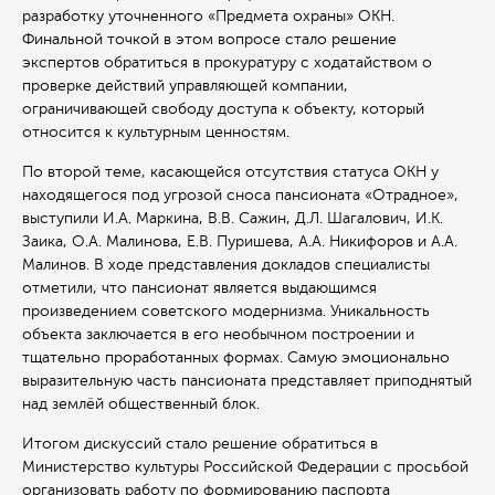
разработку уточненного «Предмета охраны» ОКН.
Финальной точкой в этом вопросе стало решение
экспертов обратиться в прокуратуру с ходатайством о
проверке действий управляющей компании,
ограничивающей свободу доступа к объекту, который
относится к культурным ценностям.
По второй теме, касающейся отсутствия статуса ОКН у
находящегося под угрозой сноса пансионата «Отрадное»,
выступили И.А. Маркина, В.В. Сажин, Д.Л. Шагалович, И.К.
Заика, О.А. Малинова, Е.В. Пуришева, А.А. Никифоров и А.А.
Малинов. В ходе представления докладов специалисты
отметили, что пансионат является выдающимся
произведением советского модернизма. Уникальность
объекта заключается в его необычном построении и
тщательно проработанных формах. Самую эмоционально
выразительную часть пансионата представляет приподнятый
над землёй общественный блок.
Итогом дискуссий стало решение обратиться в
Министерство культуры Российской Федерации с просьбой
организовать работу по формированию паспорта