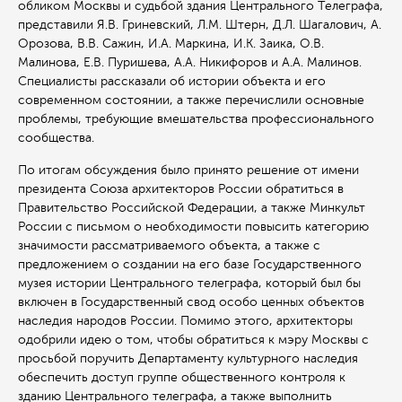
обликом Москвы и судьбой здания Центрального Телеграфа,
представили Я.В. Гриневский, Л.М. Штерн, Д.Л. Шагалович, А.
Орозова, В.В. Сажин, И.А. Маркина, И.К. Заика, О.В.
Малинова, Е.В. Пуришева, A.А. Никифоров и А.А. Малинов.
Специалисты рассказали об истории объекта и его
современном состоянии, а также перечислили основные
проблемы, требующие вмешательства профессионального
сообщества.
По итогам обсуждения было принято решение от имени
президента Союза архитекторов России обратиться в
Правительство Российской Федерации, а также Минкульт
России с письмом о необходимости повысить категорию
значимости рассматриваемого объекта, а также с
предложением о создании на его базе Государственного
музея истории Центрального телеграфа, который был бы
включен в Государственный свод особо ценных объектов
наследия народов России. Помимо этого, архитекторы
одобрили идею о том, чтобы обратиться к мэру Москвы с
просьбой поручить Департаменту культурного наследия
обеспечить доступ группе общественного контроля к
зданию Центрального телеграфа, а также выполнить