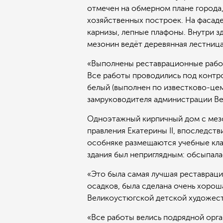
отмечен на обмерном плане города,
хозяйственных построек. На фасаде
карнизы, лепные плафоны. Внутри з
мезонин ведёт деревянная лестница 
«Выполнены реставрационные работ
Все работы проводились под контро
белый (выполнен по известково-це
замруководителя администрации Ве
Одноэтажный кирпичный дом с мезон
правления Екатерины II, впоследств
особняке размещаются учебные кла
здания был неприглядным: обсыпалас
«Это была самая лучшая реставраци
осадков, была сделана очень хорош
Великоустюгской детской художест
«Все работы велись подрядной орга