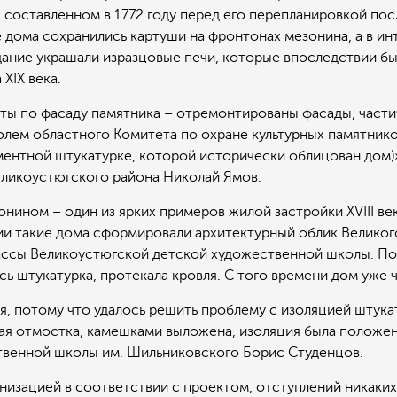
 составленном в 1772 году перед его перепланировкой пос
 дома сохранились картуши на фронтонах мезонина, а в и
дание украшали изразцовые печи, которые впоследствии бы
XIX века.
ы по фасаду памятника – отремонтированы фасады, частич
лем областного Комитета по охране культурных памятнико
ментной штукатурке, которой исторически облицован дом)
ликоустюгского района Николай Ямов.
ином – один из ярких примеров жилой застройки XVIII век
ии такие дома сформировали архитектурный облик Великого 
ссы Великоустюгской детской художественной школы. По
ь штукатурка, протекала кровля. С того времени дом уже 
я, потому что удалось решить проблему с изоляцией штук
ая отмостка, камешками выложена, изоляция была положена
венной школы им. Шильниковского Борис Студенцов.
низацией в соответствии с проектом, отступлений никаки