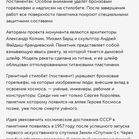
постаментах. Особое внимание уделят бронзовым
горельефам и надписям на стилобате. После завершения
работ все поверхности памятника покроют специальными
защитными составами.
Авторами проекта монумента являются архитекторы
Александр Колчин, Михаил Барщ и скульптор Андрей
Файдыш-Крандиевский. Памятник представляет собой
взмывающую ввысь ракету, за которой тянется дымовой
шлейф. Модель ракеты сделана из титана, и её шлейф
облицован отполированными титановыми пластинами.
Гранитный стилобат (постамент) украшают бронзовые
горельефы, на которых изображены люди, внёсшие вклад в
освоение космоса, — учёные, инженеры, рабочие и
конструкторы. Среди них нет только Сергея Королёва,
памятник которому появился на аллее Героев Космоса
позже, уже после смерти учёного.
Идея увековечить космические достижения СССР в
памятнике появилась в 1957 году после успешного запуска
первого искусственного спутника Земли «Спутник-1». Через