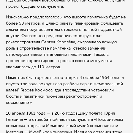
год был объявлен всесоюзный открытый конкурс на лучший
проект будущего монумента.
Изначально предполагалось, что высота памятника будет не
более 50 метров, а шлейф ракеты планировали облицевать
дымчатым полупрозрачным стеклом с ночной подсветкой
внутри. Однако по предложению конструктора-
ракетостроителя Сергея Королёва, сыгравшего важную
роль в строительстве памятника, стекло заменили
отполированными титановыми пластинами. Также в
процессе корректировок проекта высота монумента
увеличилась до 110 метров.
Памятник был торжественно открыт 4 октября 1964 года, а
спустя три года вокруг него разбили парк с мемориальной
аллеей Героев Космоса, где впоследствии установили
бюсты и памятники пионерам ракетостроения и
космонавтам.
10 апреля 1981 года — в 20-ю годовщину полёта Юрия
Гагарина — в стилобатной части монумента «Покорителям
космоса» открылся Мемориальный музей космонавтики
(сегодня — Музей космонавтики). Идея его создания тоже