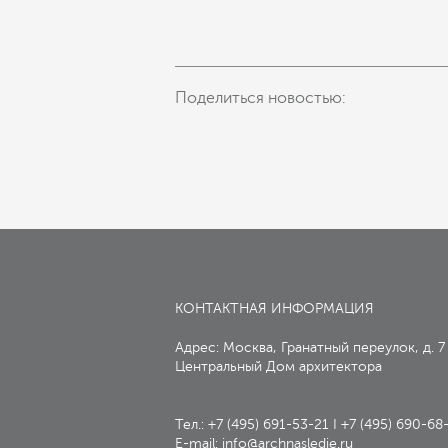
Поделиться новостью:
КОНТАКТНАЯ ИНФОРМАЦИЯ
Адрес: Москва, Гранатный переулок, д. 7
Центральный Дом архитектора
Тел.:
+7 (495) 691-53-21
I
+7 (495) 690-68
E-mail:
info@archnasledie.ru