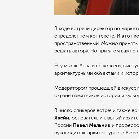
В ходе встречи директор по маркет
определённом контексте. И этот ко
пространственный. Можно принять э
решать автору. Но при этом важно п
Эту мысль Анна и её коллеги, выс
архитектурными объектами и истор
Модератором прошедшей дискуссии 
охране памятников истории и культ
В число спикеров встречи также во
Явейн
, основатель и главный архи
России
Павел
Мельник
и профессо
руководитель архитектурного бюро 