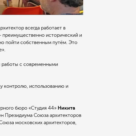
рхитектор всегда работает в
 – преимущественно исторический и
но пойти собственным путём. Это
е».
и работы с современными
у контролю, использованию и
урного бюро «Студия 44»
Никита
лен Президиума Союза архитекторов
Союза московских архитекторов,