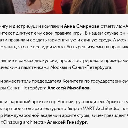
ингу и дистрибуции компании
Анна
Смирнова
отметила: «А
нтекст диктует ему свои правила игры. В нашем случае он
ти правила и создать гармоничную и единую среду. А мож
омнить, что не все идеи могут быть реализуемы на практик
тупавшие в рамках дискуссии, проиллюстрировали примерам
ическими памятниками Москвы и Санкт-Петербурга.
заместитель председателя Комитета по государственном
уры Санкт-Петербурга
Алексей
Михайлов
.
шли: народный архитектор России, руководитель Архитект
тектор проектов архитектурного бюро «MART Architects», ч
р Международной академии архитектуры, вице-президент 
«Ginzburg architects»
Алексей
Гинзбург
.