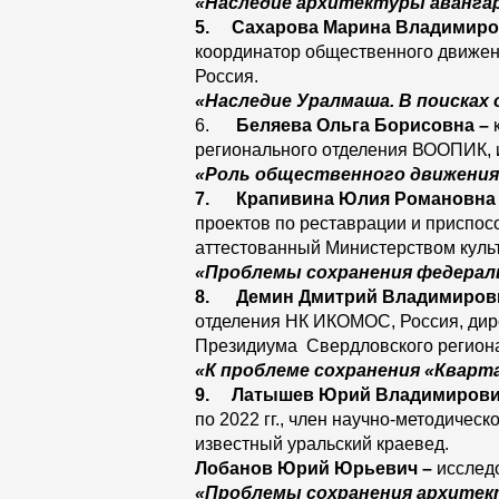
«Наследие архитектуры авангар
5.
Сахарова Марина Владимиро
координатор общественного движен
Россия.
«Наследие Уралмаша. В поисках
6.
Беляева Ольга Борисовна
–
регионального отделения ВООПИК, 
«Роль общественного движения 
7.
Крапивина Юлия Романовна
проектов по реставрации и приспос
аттестованный Министерством куль
«Проблемы сохранения федераль
8.
Демин Дмитрий Владимиров
отделения НК ИКОМОС, Россия, дире
Президиума Свердловского регион
«К проблеме сохранения «Кварт
9.
Латышев Юрий Владимиров
по 2022 гг., член научно-методичес
известный уральский краевед.
Лобанов Юрий Юрьевич
–
исследо
«Проблемы сохранения архитект