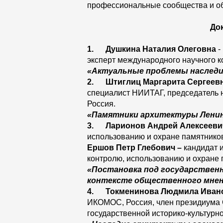
профессиональные сообщества и о
До
1.
Душкина Наталия Олеговна
-
эксперт международного научного 
«Актуальные проблемы наследия
2.
Штиглиц Маргарита Сергеев
специалист НИИТАГ, председатель 
Россия.
«Памятники архитектуры Ленинг
3.
Ларионов Андрей Алексееви
использованию и охране памятников
Ершов Петр Глебович
–
кандидат 
контролю, использованию и охране 
«Постановка под государственн
контексте общественного мнени
4.
Токменинова Людмила Иван
ИКОМОС, Россия, член президиума 
государственной историко-культурно