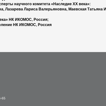
ксперты научного комитета «Наследие ХХ века»:
а, Лазарева Лариса Валерьяновна, Маевская Татьяна 
ека» НК ИКОМОС, Россия;
еление НК ИКОМОС, Россия
8-65