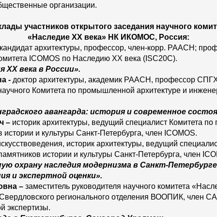
бщественные организации.
клады участников открытого заседания научного комит
«Наследие ХХ века» НК ИКОМОС, Россия:
 кандидат архитектуры, профессор, член-корр. РААСН; пр
комитета ICOMOS по Наследию ХХ века (ISC20C).
 ХХ века в России».
на
-
доктор архитектуры, академик РААСН, профессор СПГХП
научного Комитета по промышленной архитектуре и инжен
радского авангарда: история и современное состоя
ч
–
историк архитектуры, ведущий специалист Комитета по 
 истории и культуры Санкт-Петербурга, член ICOMOS.
искусствоведения, историк архитектуры, ведущий специали
памятников истории и культуры Санкт-Петербурга, член IC
ую охрану наследия модернизма в Санкт-Петербурге:
я и экспертной оценки».
овна
–
заместитель руководителя научного комитета «Насл
Свердловского регионального отделения ВООПИК, член СА,
й экспертизы.