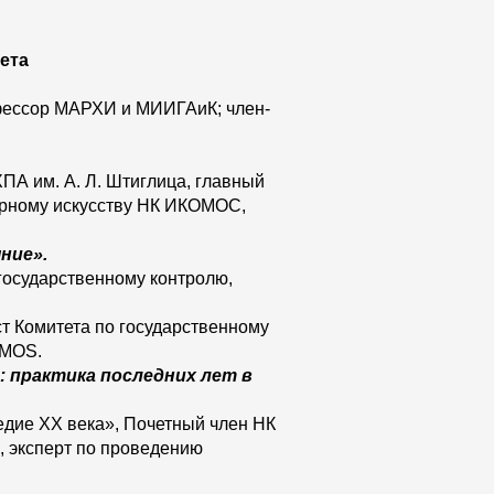
ета
офессор МАРХИ и МИИГАиК; член-
А им. А. Л. Штиглица, главный
ерному искусству НК ИКОМОС,
ние».
государственному контролю,
ст Комитета по государственному
OMOS.
 практика последних лет в
едие ХХ века», Почетный член НК
 эксперт по проведению