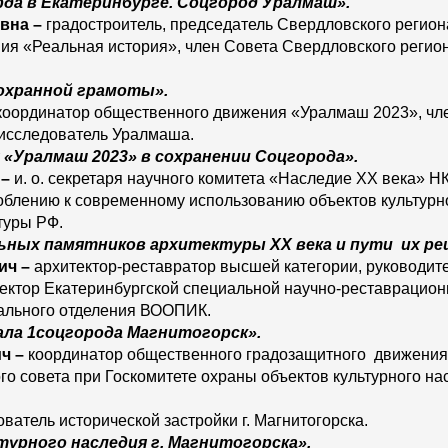
да в Екатеринбурге. Соцгород Уралмаш».
вна
–
градостроитель, председатель Свердловского регио
ия «Реальная история», член Совета Свердловского реги
 охранной грамоты».
координатор общественного движения «Уралмаш 2023», чл
исследователь Уралмаша.
«Уралмаш 2023» в сохранении Соцгорода».
–
и. о. секретаря научного комитета «Наследие ХХ века» 
облению к современному использованию объектов культурн
туры РФ.
ных памятников архитектуры ХХ века и пути их ре
ич
–
архитектор-реставратор высшей категории, руководит
ктор Екатеринбургской специальной научно-реставрационн
ального отделения ВООПИК.
ала 1соцгорода Магнитогорск».
ич
–
координатор общественного градозащитного движения 
кого совета при Госкомитете охраны объектов культурного н
ватель исторической застройки г. Магнитогорска.
урного наследия г. Магнитогорска».