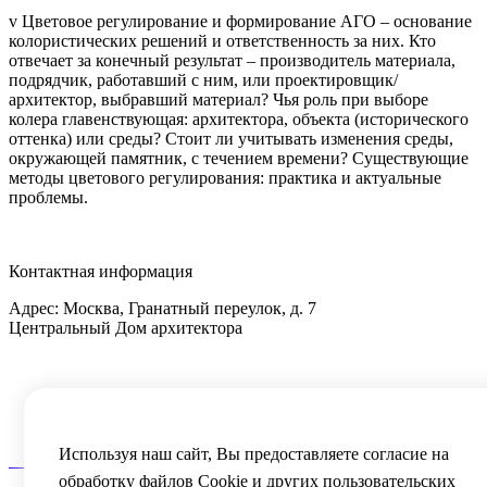
v Цветовое регулирование и формирование АГО – основание
колористических решений и ответственность за них. Кто
отвечает за конечный результат – производитель материала,
подрядчик, работавший с ним, или проектировщик/
архитектор, выбравший материал? Чья роль при выборе
колера главенствующая: архитектора, объекта (исторического
оттенка) или среды? Стоит ли учитывать изменения среды,
окружающей памятник, с течением времени? Существующие
методы цветового регулирования: практика и актуальные
проблемы.
Контактная информация
Адрес: Москва, Гранатный переулок, д. 7
Центральный Дом архитектора
Тел.:
+7 (495) 691-53-21
I
+7 (495) 690-68-65
E-mail:
info@archnasledie.ru
Реквизиты:
скачать
Используя наш сайт, Вы предоставляете согласие на
Карта сайта
обработку файлов Сookie и других пользовательских