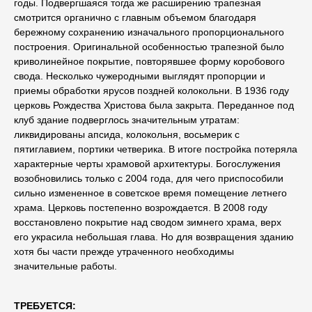
годы. Подвергшаяся тогда же расширению трапезная
смотрится органично с главным объемом благодаря
бережному сохранению изначального пропорционального
построения. Оригинальной особенностью трапезной было
криволинейное покрытие, повторявшее форму коробового
свода. Несколько чужеродными выглядят пропорции и
приемы обработки ярусов поздней колокольни. В 1936 году
церковь Рождества Христова была закрыта. Переданное под
клуб здание подверглось значительным утратам:
ликвидированы апсида, колокольня, восьмерик с
пятиглавием, портики четверика. В итоге постройка потеряла
характерные черты храмовой архитектуры. Богослужения
возобновились только с 2004 года, для чего приспособили
сильно измененное в советское время помещение летнего
храма. Церковь постепенно возрождается. В 2008 году
восстановлено покрытие над сводом зимнего храма, верх
его украсила небольшая глава. Но для возвращения зданию
хотя бы части прежде утраченного необходимы
значительные работы.
ТРЕБУЕТСЯ: