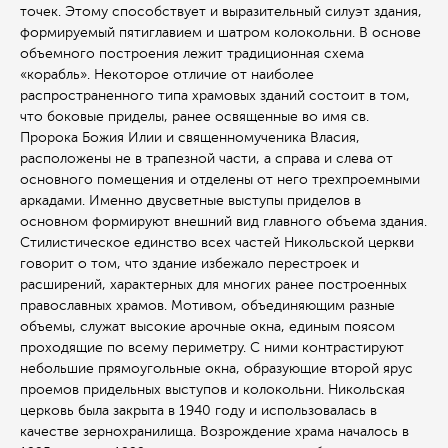
точек. Этому способствует и выразительный силуэт здания,
формируемый пятиглавием и шатром колокольни. В основе
объемного построения лежит традиционная схема
«корабль». Некоторое отличие от наиболее
распространенного типа храмовых зданий состоит в том,
что боковые приделы, ранее освященные во имя св.
Пророка Божия Илии и священномученика Власия,
расположены не в трапезной части, а справа и слева от
основного помещения и отделены от него трехпроемными
аркадами. Именно двусветные выступы приделов в
основном формируют внешний вид главного объема здания.
Стилистическое единство всех частей Никольской церкви
говорит о том, что здание избежало перестроек и
расширений, характерных для многих ранее построенных
православных храмов. Мотивом, объединяющим разные
объемы, служат высокие арочные окна, единым поясом
проходящие по всему периметру. С ними контрастируют
небольшие прямоугольные окна, образующие второй ярус
проемов придельных выступов и колокольни. Никольская
церковь была закрыта в 1940 году и использовалась в
качестве зернохранилища. Возрождение храма началось в