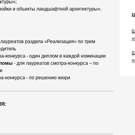
ктуры»;
ройки и объекты ландшафтной архитектуры».
Ш
«
х лауреатов раздела «Реализация» по трем
едитель
Ш
ра-конкурса - один диплом в каждой номинации
«
пломы
- для лауреатов смотра-конкурса – по
и
ра-конкурса - по решению жюри
Я: