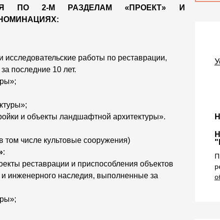
ТСЯ ПО 2-М РАЗДЕЛАМ «ПРОЕКТ» И
НОМИНАЦИЯХ:
 исследовательские работы по реставрации,
У
за последние 10 лет.
ры»;
ктуры»;
ройки и объекты ландшафтной архитектуры».
Н
Н
в том числе культовые сооружения)
"
»
:
П
екты реставрации и приспособления объектов
р
о и инженерного наследия, выполненные за
о
ры»;